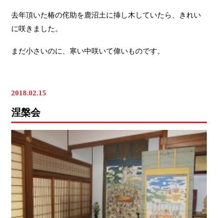
去年頂いた椿の侘助を鹿沼土に挿し木していたら、きれい
に咲きました。
まだ小さいのに、寒い中咲いて偉いものです。
歳時記
2018.02.15
涅槃会