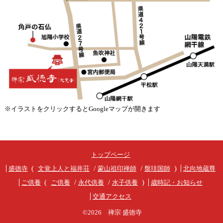
※イラストをクリックするとGoogleマップが開きます
トップページ
盛徳寺
文覚上人と福井荘
蒙山祖印禅師
盤珪国師
北向地蔵尊
ご供養
ご供養
永代供養
水子供養
歳時記・お知らせ
交通アクセス
©2026 禅宗 盛徳寺