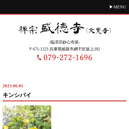
MENU
-臨済宗妙心寺派-
〒671-1223 兵庫県姫路市網干区坂上292
歳時記
2023.06.01
キンシバイ