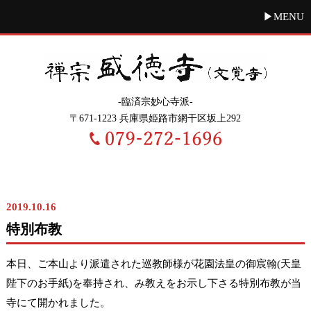
MENU
-臨済宗妙心寺派-
〒671-1223 兵庫県姫路市網干区坂上292
歳時記
2019.10.16
特別布教
本日、ご本山より派遣された巡教師様が花園法皇の御宸翰(天皇
陛下のお手紙)を奉持され、み教えをお示し下さる特別布教が当
寺にて開かれました。