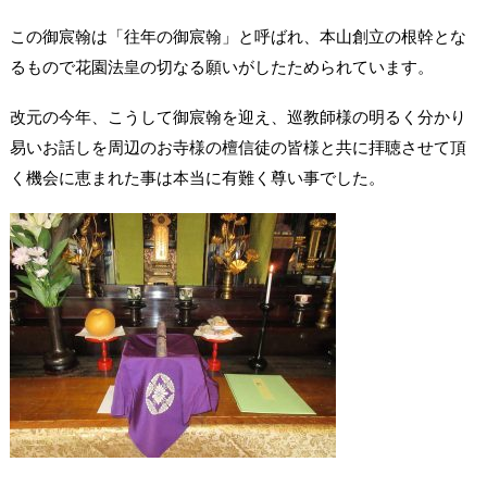
この御宸翰は「往年の御宸翰」と呼ばれ、本山創立の根幹とな
るもので花園法皇の切なる願いがしたためられています。
改元の今年、こうして御宸翰を迎え、巡教師様の明るく分かり
易いお話しを周辺のお寺様の檀信徒の皆様と共に拝聴させて頂
く機会に恵まれた事は本当に有難く尊い事でした。